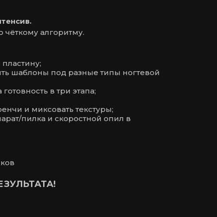
нтенсив.
о чёткому алгоритму.
 пластину;
ять шаблоны под разные типы ногтевой
готовность в три этапа;
енчи и миксовать текстуры;
парат/пилка и скоростной опил в
ыков
ЗУЛЬТАТА!