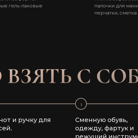
тные гель-лаковые
палочки для мани
перчатки, сметка
 ВЗЯТЬ С СО
3
нот и ручку для
Сменную обувь,
сей.
одежду, фартук и
режущий инструм