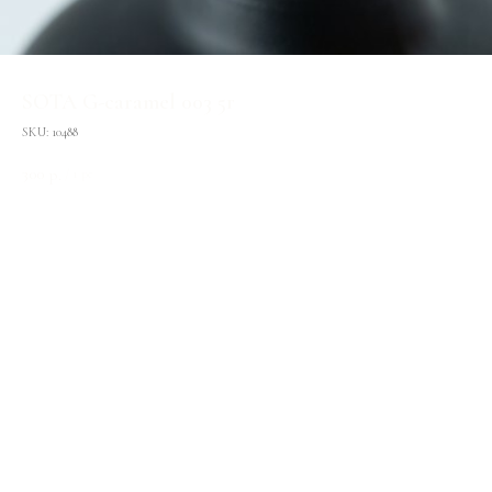
SOTA G-caramel 003 5г
SKU:
10488
300
р.
/
1 pc