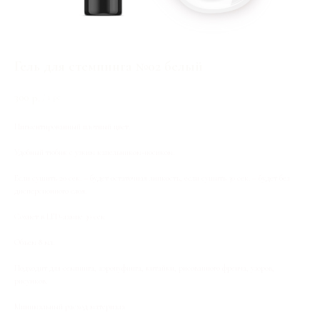
Гель для стемпинга №02 белый
300
р.
/
1 pc
Пигментированный плотный цвет.
Удобный тюбик с узким капельником-носиком.
Если сушить 20 сек. – будет остаточная липкость, если сушить 30 сек. – будет без
дисперсионного слоя.
Сохнет в LED-лампе 30 сек.
Объем 8 мл.
Подходит для семпинга, аэропуфинга, китайки, рисованного френча, узоров,
рисунков.
Минимальный расход материала.