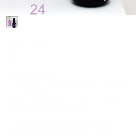
Гель лак 10 мл арт.24
SKU:
10251
400
р.
/
1 pc
Применение: перманентное покрытие
Также можно использовать в качестве: акварельной росписи, градиента, текстуры,
создавать рисунки, арт декор.
Легкий в работе, покрытие буквально в 1-2 слоя, текстура гель-лака великолепно
самовыравнивается, позволяя контролировать затеки под кутикулу и в пазухи,
создавая покрытие, которое не тускнеет и не выгорает.
Не смотря на высокопигментированный состав, гель-лак просыхает на 100%,
исключая что слой внутри покрытия не просох, тем самым предотвращая
аллергические реакции и «забитые» фрезы при снятии.