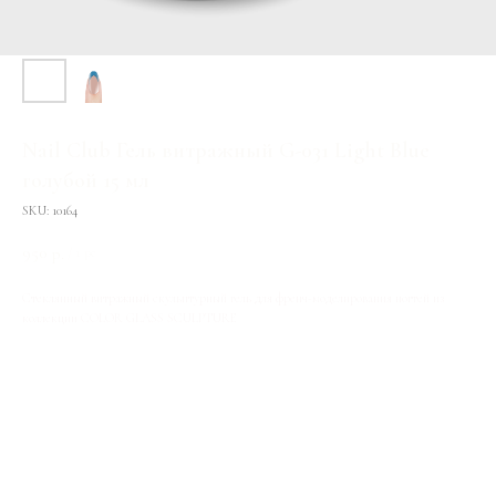
Nail Club Гель витражный G-031 Light Blue
голубой 15 мл
SKU:
10164
950
р.
/
1 pc
Стеклянный витражный скульптурный гель для френч-моделирования ногтей из
коллекции COLOR GLASS SCULPTURE