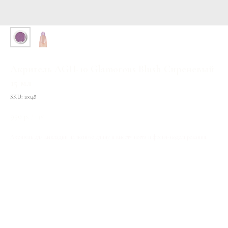
Акригель AGH-10 Glamorous Blush Сиреневый
15 мл
SKU:
10048
950
р.
/
1 pc
Акригель для выкладки на полную длину и высоту ногтя и френч-моделирования.