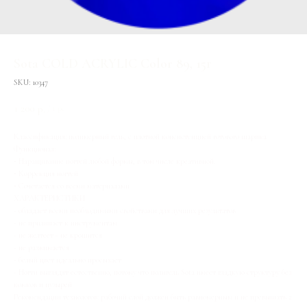
Sota COLD ACRYLIC Color 89, 15г
SKU:
10347
1 200
р.
/
1 pc
Классификация: полимерный гель, с плотной консистенцией готового шарика
Функционал:
⁃ Наращивание ногтей любой формы, в том числе креативной.
⁃ Коррекция ногтей
⁃ Сочетается со всеми материалами
ХАРАКТЕРИСТИКИ
- обладает всеми необходимыми свойствами для лучших результатов
- не прилипает к инструментам
- не желтеет - не крошится
- не разжимается
- белый цвет идеально просыхает
- Ногти выглядят естественно, потому что полигель Sota имеет гладкую структуру без
комков и пузырей
Рекомендации технологов: рабочий слой должен быть равномерным и не превышать 2