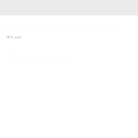
Nail Club Гель-желе GEL-JELLY White 15 мл
SKU:
10167
1 150
р.
/
1 pc
Белый густой гель-желе для выкладки френча