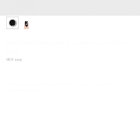
Nail Club Гель-краска без липкого слоя AS-02
Black
SKU:
10297
490
р.
Суперпигментированная чёрная гель-краска без липкого слоя для тонких и
суперплотных линий