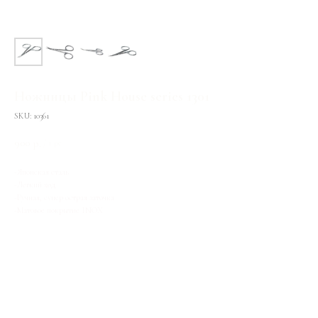
Ножницы Pink House series 1301
SKU:
10361
900
р.
/
1 pc
-Японская сталь
-Легкий ход
-Ручная, супер острая заточка
-Матовое покрытие INOX